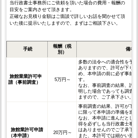
当行政書士事務所にご依頼を頂いた場合の費用・報酬の
目安をご案内させて頂きます。
正確なお見積り金額はご面談で詳しいお話を聞かせて頂
いた後に提示いたしますので、まずはご相談下さい。
報酬（税
手続
備考
別）
多数の法令への適合性を予
ありますので、許可が下り
め、本申請の前に必ず事前
旅館業業許可申
5万円～
す。
請
（事前調査）
なお、事前調査の結果、許
明した場合であっても調査
ますので、ご了承下さい。
事前調査の結果、許可が下
に限って本申請の準備を進
なお、本申請に進んだとし
得を必ずしも当行政書士事
旅館業許可申請
はありませんのでご了承下
20万円～
（本申請）
また、本許可では細かい規