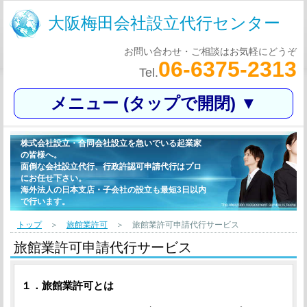
大阪梅田会社設立代行センター
お問い合わせ・ご相談はお気軽にどうぞ
06-6375-2313
Tel.
メニュー (タップで開閉) ▼
株式会社設立・合同会社設立を急いでいる起業家
の皆様へ。
面倒な会社設立代行、行政許認可申請代行はプロ
にお任せ下さい。
海外法人の日本支店・子会社の設立も最短3日以内
で行います。
トップ
＞
旅館業許可
＞ 旅館業許可申請代行サービス
旅館業許可申請代行サービス
１．旅館業許可とは