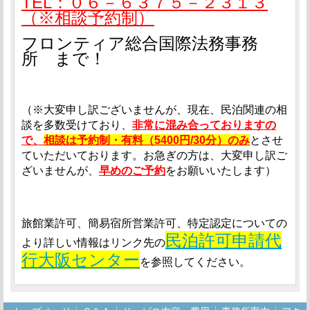
TEL：０６－６３７５－２３１３
（※相談予約制）
フロンティア総合国際法務事務
所 まで！
（※大変申し訳ございませんが、現在、民泊関連の相
談を多数受けており、
非常に混み合っておりますの
で、
相談は予約制・有料（5400円/30分）のみ
とさせ
ていただいております。お急ぎの方は、大変申し訳ご
ざいませんが、
早めのご予約
をお願いいたします）
旅館業許可、簡易宿所営業許可、特定認定についての
民泊許可申請代
より詳しい情報はリンク先の
行大阪センター
を参照してください。