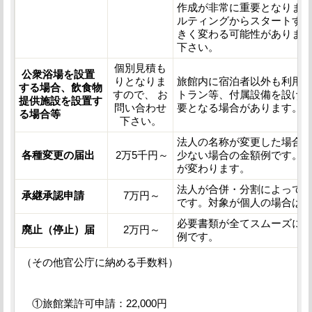
作成が非常に重要となりま
ルティングからスタートす
きく変わる可能性がありま
下さい。
個別見積も
公衆浴場を設置
りとなりま
旅館内に宿泊者以外も利用
する場合、飲食物
すので、 お
トラン等、付属設備を設け
提供施設を設置す
問い合わせ
要となる場合があります。
る場合等
下さい。
法人の名称が変更した場合
各種変更の届出
2万5千円～
少ない場合の金額例です。
が変わります。
法人が合併・分割によって
承継承認申請
7万円～
です。対象が個人の場合は
必要書類が全てスムーズに
廃止（停止）届
2万円～
例です。
（その他官公庁に納める手数料）
①旅館業許可申請：22,000円