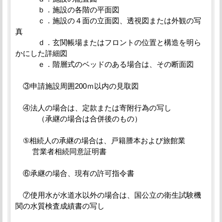
ｂ．施設の各階の平面図
ｃ．施設の４面の立面図、透視図または外観の写
真
ｄ．玄関帳場またはフロントの位置と構造を明ら
かにした詳細図
ｅ．階層式のベッドのある場合は、その断面図
③申請施設周囲200ｍ以内の見取図
④法人の場合は、定款または寄附行為の写し
（承継の場合は合併後のもの）
⑤相続人の承継の場合は、戸籍謄本および旅館業
営業者相続同意証明書
⑥承継の場合、現有の許可指令書
⑦使用水が水道水以外の場合は、国公立の衛生試験機
関の水質検査成績書の写し