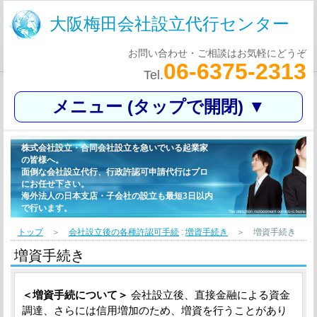
大阪梅田会社設立代行センター
お問い合わせ・ご相談はお気軽にどうぞ
06-6375-2313
Tel.
メニュー (タップで開閉) ▼
株式会社設立・合同会社設立を急いでいる起業家
の皆様へ。
面倒な会社設立代行、行政許認可申請代行はプロ
にお任せ下さい。
海外法人の日本支店・子会社の設立も最短3日以内
で行います。
トップ
＞
会社設立後の各種許認可手続
:
増資手続き
＞ 増資手続き
増資手続き
＜増資手続について＞
会社設立後、直接金融による資金
調達、さらには信用増加のため、増資を行うことがあり