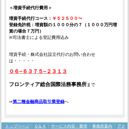
＜増資手続代行費用＞
増資手続代行コース：
￥５２５００〜
登録免許税：増資額の１０００分の７（１０００万円増
資の場合７万円）
※司法書士による登記費用込み
増資手続・株式会社設立代行のお問い合わせ
は・・・・・
０６−６３７５−２３１３
フロンティア総合国際法務事務所
まで
⇒
第二種金融商品取引業登録
へ
トップページ
Ｑ＆Ａ
サービス内容・費用
事務所案内
アク