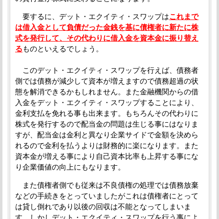
要するに、デット・エクイティ・スワップは
これまで
は借入金として負債だった金銭を基に債権者に新たに株
式を発行して、その代わりに借入金を資本金に振り替え
る
ものといえるでしょう。
このデット・エクイティ・スワップを行えば、債務者
側では債務が減少して資本が増えますので債務超過の状
態を解消できるかもしれません。また金融機関からの借
入金をデット・エクイティ・スワップすることにより、
金利支払を免れる事も出来ます。もちろんその代わりに
株式を発行するので配当金の問題は生じる事にはなりま
すが、配当金は金利と異なり企業サイドで金額を決めら
れるので金利を払うよりは財務的に楽になります。また
資本金が増える事により自己資本比率も上昇する事にな
り企業価値の向上にもなります。
また債権者側でも従来は不良債権の処理では債務放棄
などの手続きをとっていましたがこれは債権者にとって
は貸し倒れであり以後の回収は不能となってしまいま
す。しかしデット・エクイティ・スワップを行う事によ