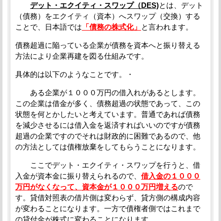
デット・エクイティ・スワップ（DES)
とは、デット
（債務）をエクイティ（資本）へスワップ（交換）する
ことで、日本語では
「債務の株式化」
と言われます。
債務超過に陥っている企業が債務を資本へと振り替える
方法により企業再建を図る仕組みです。
具体的は以下のようなことです。・
ある企業が１０００万円の借入れがあるとします。
この企業は借金が多く、債務超過の状態であって、この
状態を何とかしたいと考えています。普通であれば債務
を減少させるには借入金を返済すればいいのですが債務
超過の企業ですのでそれは財政的に困難であるので、他
の方法としては債権放棄をしてもらうことになります。
ここでデット・エクイティ・スワップを行うと、借
入金が資本金に振り替えられるので、
借入金の１０００
万円がなくなって、資本金が１０００万円増える
ので
す。貸借対照表の借片側は変わらず、貸方側の構成内容
が変わることになります。一方で債権者側ではこれまで
の貸付金が株式に変わることになります。