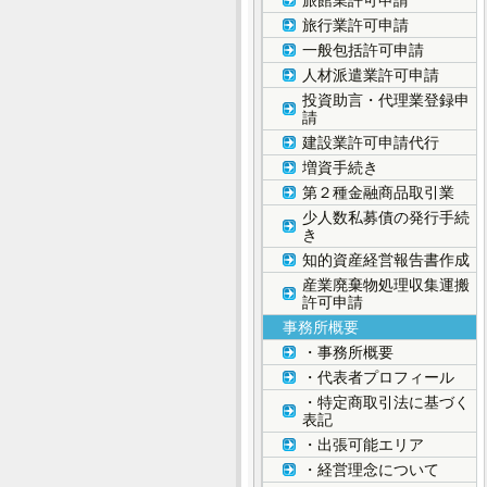
旅館業許可申請
旅行業許可申請
一般包括許可申請
人材派遣業許可申請
投資助言・代理業登録申
請
建設業許可申請代行
増資手続き
第２種金融商品取引業
少人数私募債の発行手続
き
知的資産経営報告書作成
産業廃棄物処理収集運搬
許可申請
事務所概要
・事務所概要
・代表者プロフィール
・特定商取引法に基づく
表記
・出張可能エリア
・経営理念について