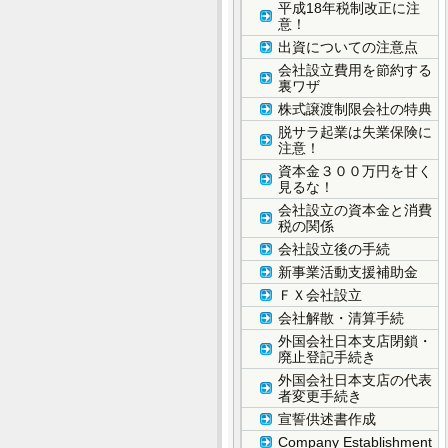
平成18年税制改正に注
意！
出資についての注意点
会社設立費用を節約する
裏ワザ
株式譲渡制限会社の特典
脱サラ起業は失業保険に
注意！
資本金３００万円を甘く
見るな！
会社設立の資本金と消費
税の関係
会社設立後の手続
新事業活動支援補助金
ＦＸ会社設立
会社解散・清算手続
外国会社日本支店閉鎖・
廃止登記手続き
外国会社日本支店の代表
者変更手続き
宣誓供述書作成
Company Establishment