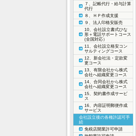
７、記帳代行・給与計算
代行
８、ＨＰ作成支援
９、法人印格安販売
10、会社設立書式ひな
形＋電話サポートコース
(全国対応）
11、会社設立格安コン
サルティングコース
12、新会社法・定款変
更コース
13、有限会社から株式
会社へ組織変更コース
14、合同会社から株式
会社へ組織変更コース
15、契約書作成サービ
ス
16、内容証明郵便作成
サービス
会社設立後の各種許認可手
続
免税店開業許可申請