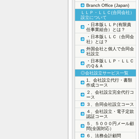
Branch Office (Japan)
ＬＬＰ・ＬＬＣ(合同会社）
設立について
・日本版ＬＬＰ(有限責
任事業組合）とは？
・日本版ＬＬＣ（合同会
社）とは？
外国会社と個人で合同会
社設立
・日本版ＬＬＰ・ＬＬＣ
のＱ＆Ａ
◎会社設立サービス一覧
1、会社設立代行・書類
作成コース
２、会社設立完全代行コ
ース
３、合同会社設立コース
４、会社設立・電子定款
認証コース
５、５０００円メール顧
問(全国対応）
６、法務会計顧問