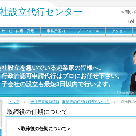
会社設立代行センター
お問い
Tel.
サービス内容・費用
事務所案内
プロフィール
アクセス
会社設立を急いでいる起業家の皆様へ。
、行政許認可申請代行はプロにお任せ下さい。
・子会社の設立も最短3日以内で行います。
トップ
＞
会社設立最新情報
:
取締役の任期は何年がいい？
＞ 取締役の
取締役の任期について
＜取締役の任期について＞